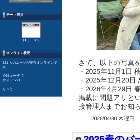
テーマ選択
(
1
テーマ)
オンライン状況
さて、以下の写真
221 人のユーザが現在オンラインで
す。
・2025年11月1
登録ユーザ: 0
・2025年12月20日
ゲスト: 221
・2026年4月29
もっと...
掲載に問題アリと
接管理人までお知
2026/04/30 木曜日 -
2025春の