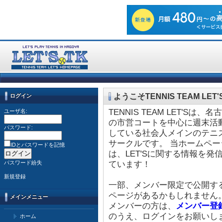
ようこそTENNIS TEAM LET'
ログイン
TENNIS TEAM LET'Sは、名
ユーザ名:
の市営コートを中心に週末活
パスワード:
している社会人メインのテニ
サークルです。 当ホームペー
IDとパスワードを記憶
は、LET'Sに関する情報を発
ています！
パスワード紛失
新規登録
一部、メンバー限定で公開す
ページがあるかもしれません
メインメニュー
メンバーの方は、
メンバー登
のうえ、ログインをお願いし
ホーム