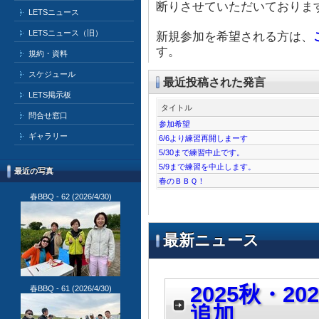
断りさせていただいておりま
LETSニュース
LETSニュース（旧）
新規参加を希望される方は、
す。
規約・資料
スケジュール
最近投稿された発言
LETS掲示板
タイトル
問合せ窓口
参加希望
ギャラリー
6/6より練習再開しまーす
5/30まで練習中止です。
5/9まで練習を中止します。
最近の写真
春のＢＢＱ！
春BBQ - 62
(2026/4/30)
最新ニュース
2025秋・2
春BBQ - 61
(2026/4/30)
追加