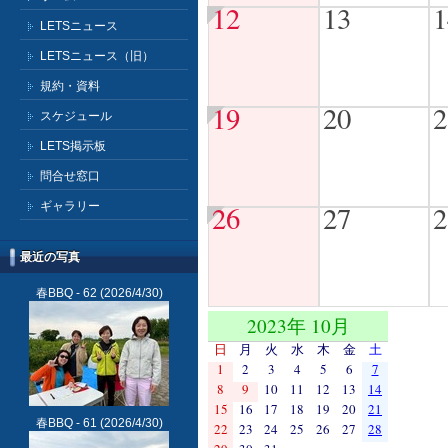
12
13
1
LETSニュース
LETSニュース（旧）
規約・資料
19
20
2
スケジュール
LETS掲示板
問合せ窓口
ギャラリー
26
27
2
最近の写真
春BBQ - 62
(2026/4/30)
2023年 10月
日
月
火
水
木
金
土
1
2
3
4
5
6
7
8
9
10
11
12
13
14
15
16
17
18
19
20
21
春BBQ - 61
(2026/4/30)
22
23
24
25
26
27
28