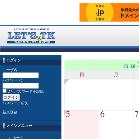
ログイン
ユーザ名:
日
月
パスワード:
IDとパスワードを記憶
パスワード紛失
5
6
7
新規登録
メインメニュー
ホーム