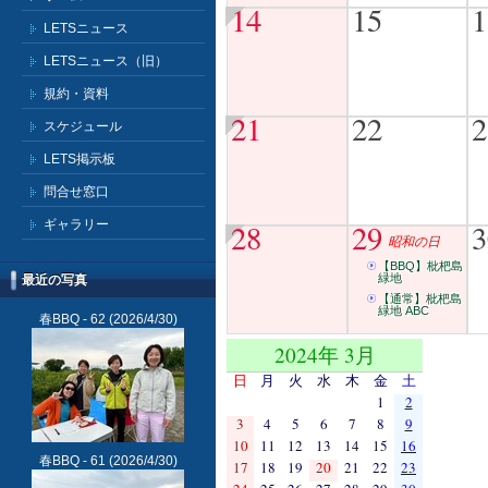
14
15
1
LETSニュース
LETSニュース（旧）
規約・資料
21
22
2
スケジュール
LETS掲示板
問合せ窓口
ギャラリー
28
29
3
昭和の日
【BBQ】枇杷島
緑地
最近の写真
【通常】枇杷島
緑地 ABC
春BBQ - 62
(2026/4/30)
2024年 3月
日
月
火
水
木
金
土
1
2
3
4
5
6
7
8
9
10
11
12
13
14
15
16
春BBQ - 61
(2026/4/30)
17
18
19
20
21
22
23