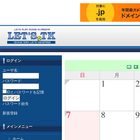
ログイン
ユーザ名:
日
月
1
2
パスワード:
IDとパスワードを記憶
パスワード紛失
7
8
9
新規登録
メインメニュー
ホーム