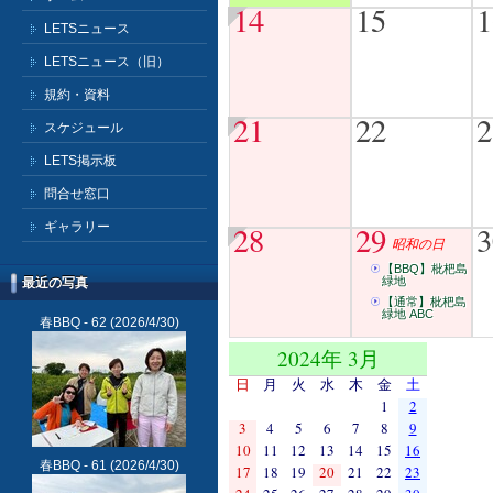
14
15
1
LETSニュース
LETSニュース（旧）
規約・資料
21
22
2
スケジュール
LETS掲示板
問合せ窓口
ギャラリー
28
29
3
昭和の日
【BBQ】枇杷島
緑地
最近の写真
【通常】枇杷島
緑地 ABC
春BBQ - 62
(2026/4/30)
2024年 3月
日
月
火
水
木
金
土
1
2
3
4
5
6
7
8
9
10
11
12
13
14
15
16
春BBQ - 61
(2026/4/30)
17
18
19
20
21
22
23