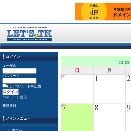
ログイン
ユーザ名:
日
月
1
2
パスワード:
IDとパスワードを記憶
パスワード紛失
7
8
9
新規登録
メインメニュー
ホーム