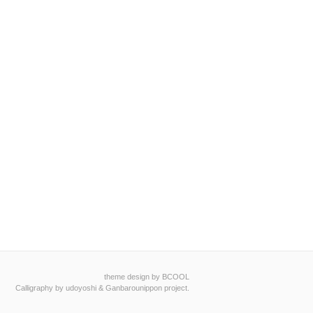
theme design by BCOOL
Calligraphy by
udoyoshi
&
Ganbarounippon project
.