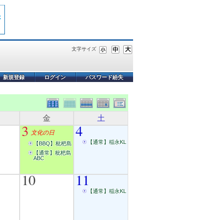
文字サイズ
新規登録
ログイン
パスワード紛失
金
土
3
4
文化の日
【通常】稲永KL
【BBQ】枇杷島
【通常】枇杷島
ABC
10
11
【通常】稲永KL