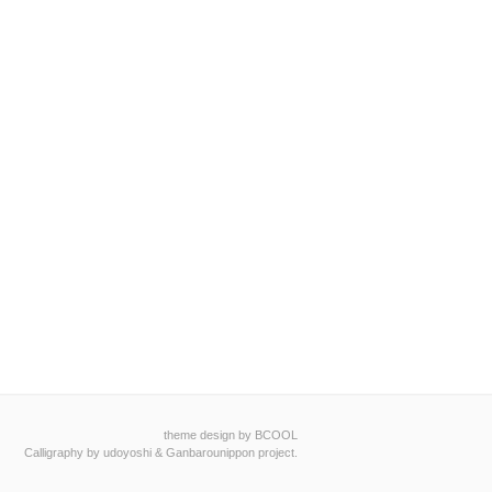
theme design by BCOOL
Calligraphy by
udoyoshi
&
Ganbarounippon project
.