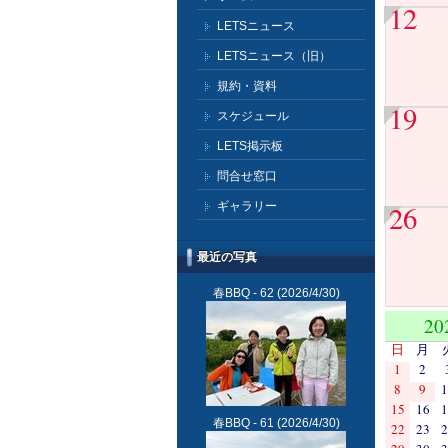
12
LETSニュース
LETSニュース（旧）
規約・資料
19
スケジュール
LETS掲示板
問合せ窓口
ギャラリー
26
最近の写真
春BBQ - 62
(2026/4/30)
20
日
月
1
2
8
9
1
15
16
1
春BBQ - 61
(2026/4/30)
22
23
2