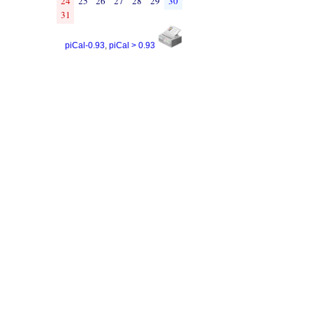
24
25
26
27
28
29
30
31
piCal-0.93
,
piCal > 0.93