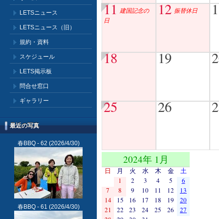
11
12
1
建国記念の
振替休日
LETSニュース
日
LETSニュース（旧）
規約・資料
18
19
2
スケジュール
LETS掲示板
問合せ窓口
ギャラリー
25
26
2
最近の写真
春BBQ - 62
(2026/4/30)
2024年 1月
日
月
火
水
木
金
土
1
2
3
4
5
6
7
8
9
10
11
12
13
14
15
16
17
18
19
20
春BBQ - 61
(2026/4/30)
21
22
23
24
25
26
27