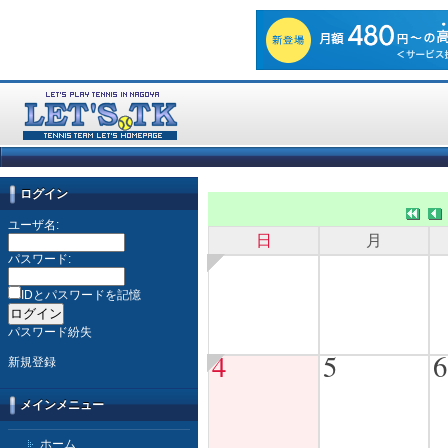
ログイン
ユーザ名:
日
月
パスワード:
IDとパスワードを記憶
パスワード紛失
4
5
6
新規登録
メインメニュー
ホーム