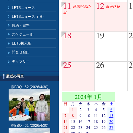
11
12
1
建国記念の
振替休日
LETSニュース
日
LETSニュース（旧）
規約・資料
18
19
2
スケジュール
LETS掲示板
問合せ窓口
ギャラリー
25
26
2
最近の写真
春BBQ - 62
(2026/4/30)
2024年 1月
日
月
火
水
木
金
土
1
2
3
4
5
6
7
8
9
10
11
12
13
14
15
16
17
18
19
20
春BBQ - 61
(2026/4/30)
21
22
23
24
25
26
27