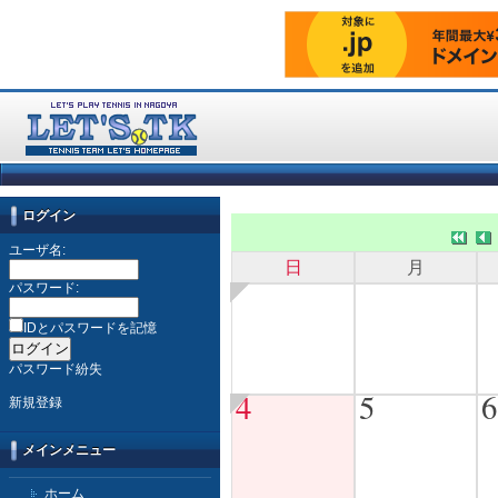
ログイン
ユーザ名:
日
月
パスワード:
IDとパスワードを記憶
パスワード紛失
4
5
6
新規登録
メインメニュー
ホーム