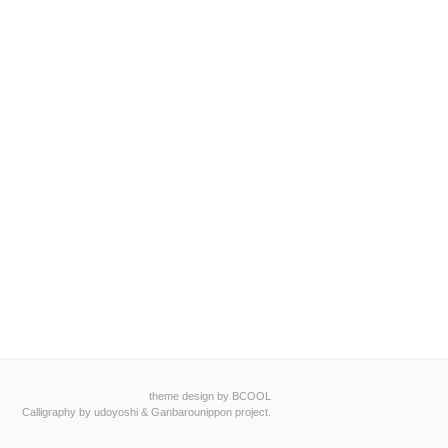
theme design by BCOOL
Calligraphy by
udoyoshi
&
Ganbarounippon project
.