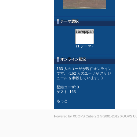
テーマ選択
(
1
テーマ)
オンライン状況
163 人のユーザが現在オンライン
です。 (162 人のユーザが スケジ
ュール を参照しています。)
登録ユーザ: 0
ゲスト: 163
もっと...
Powered by
XOOPS Cube
2.2 © 2001-2012
XOOPS Cub