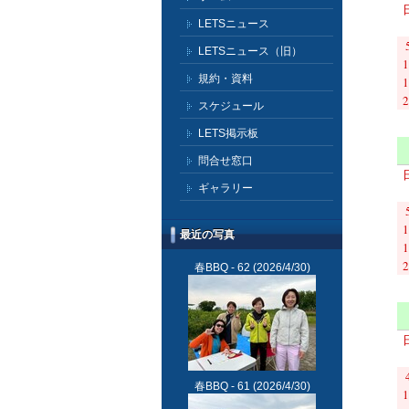
LETSニュース
LETSニュース（旧）
1
規約・資料
1
2
スケジュール
LETS掲示板
問合せ窓口
ギャラリー
1
最近の写真
1
2
春BBQ - 62
(2026/4/30)
春BBQ - 61
(2026/4/30)
1