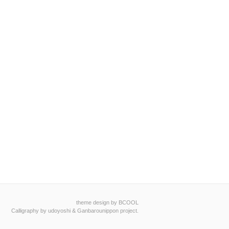
theme design by BCOOL
Calligraphy by
udoyoshi
&
Ganbarounippon project
.