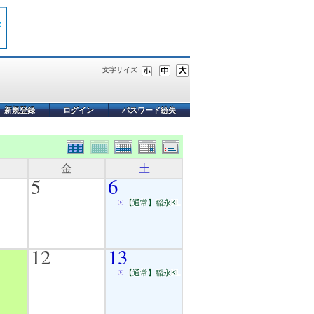
文字サイズ
新規登録
ログイン
パスワード紛失
金
土
5
6
【通常】稲永KL
12
13
【通常】稲永KL