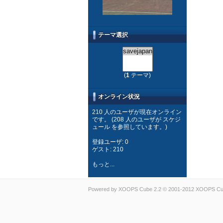
テーマ選択
(
1
テーマ)
オンライン状況
210 人のユーザが現在オンライン
です。 (208 人のユーザが スケジ
ュール を参照しています。)
登録ユーザ: 0
ゲスト: 210
もっと...
Powered by
XOOPS Cube
2.2 © 2001-2012
XOOPS Cub