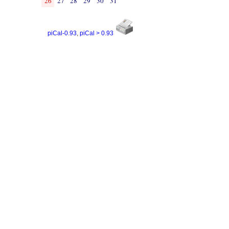
26
27
28
29
30
31
piCal-0.93
,
piCal > 0.93