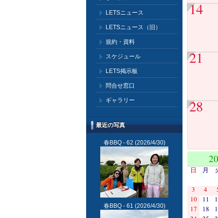
14
LETSニュース
LETSニュース（旧）
規約・資料
21
スケジュール
LETS掲示板
問合せ窓口
ギャラリー
28
最近の写真
春BBQ - 62
(2026/4/30)
2
日
月
3
4
10
11
1
春BBQ - 61
(2026/4/30)
17
18
1