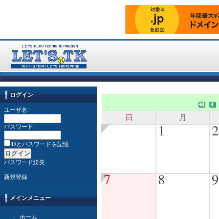
ログイン
ユーザ名:
日
月
1
2
パスワード:
IDとパスワードを記憶
パスワード紛失
7
8
9
新規登録
メインメニュー
ホーム