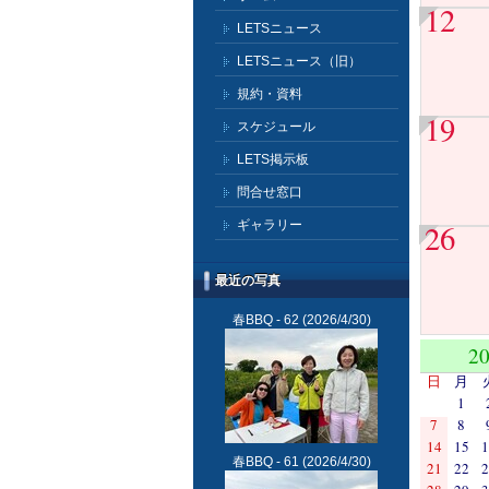
12
LETSニュース
LETSニュース（旧）
規約・資料
19
スケジュール
LETS掲示板
問合せ窓口
ギャラリー
26
最近の写真
春BBQ - 62
(2026/4/30)
2
日
月
1
7
8
14
15
1
春BBQ - 61
(2026/4/30)
21
22
2