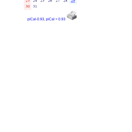
23
24
25
26
27
28
29
30
31
piCal-0.93
,
piCal > 0.93