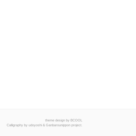
theme design by BCOOL
Calligraphy by
udoyoshi
&
Ganbarounippon project
.