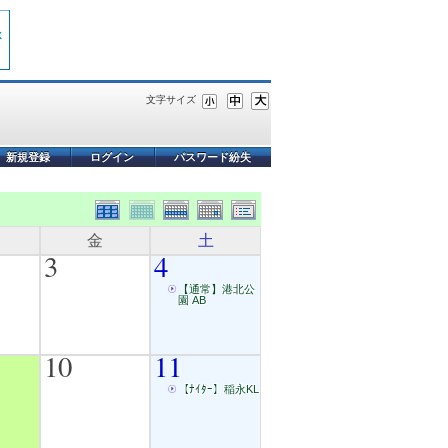
文字サイズ
新規登録
ログイン
パスワード紛失
金
土
3
4
【通常】港北公
園 AB
10
11
【ﾅｲﾀｰ】稲永KL