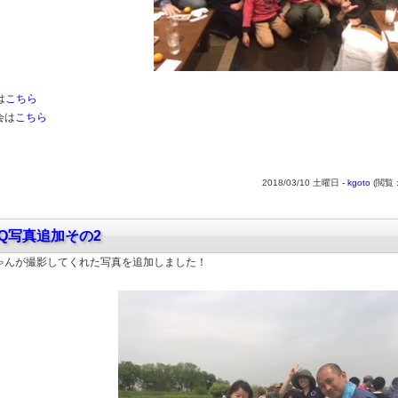
は
こちら
会は
こちら
2018/03/10 土曜日 -
kgoto
(閲覧 
BQ写真追加その2
ゃんが撮影してくれた写真を追加しました！