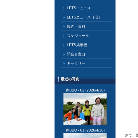
LETSニュース
LETSニュース（旧）
規約・資料
スケジュール
LETS掲示板
問合せ窓口
ギャラリー
最近の写真
春BBQ - 62
(2026/4/30)
春BBQ - 61
(2026/4/30)
さて、