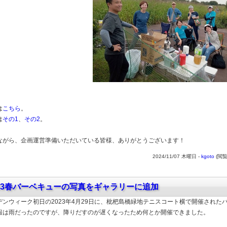
は
こちら
。
は
その1
、
その2
。
ながら、企画運営準備いただいている皆様、ありがとうございます！
2024/11/07 木曜日 -
kgoto
(閲覧
023春バーベキューの写真をギャラリーに追加
デンウィーク初日の2023年4月29日に、枇杷島橋緑地テニスコート横で開催された
報は雨だったのですが、降りだすのが遅くなったため何とか開催できました。