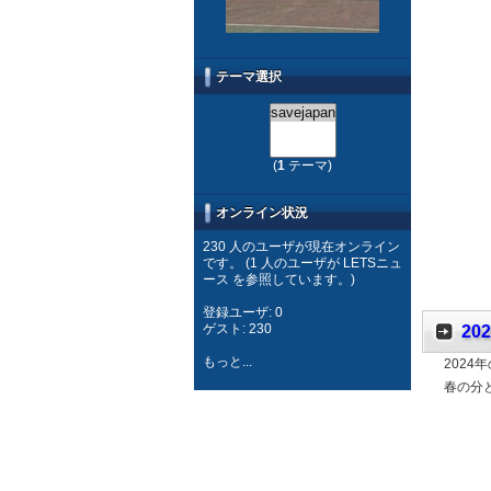
テーマ選択
(
1
テーマ)
オンライン状況
230 人のユーザが現在オンライン
です。 (1 人のユーザが LETSニュ
ース を参照しています。)
登録ユーザ: 0
ゲスト: 230
2
もっと...
202
春の分