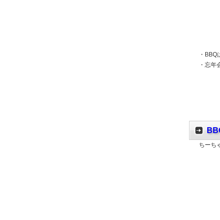
・BBQ
・忘年
B
ちーち