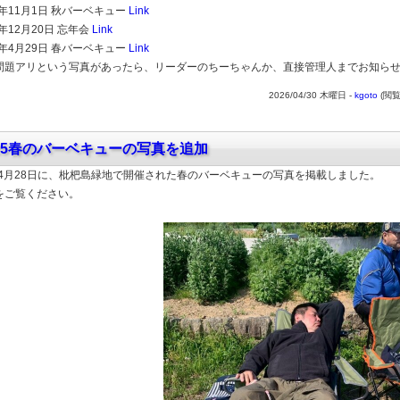
5年11月1日 秋バーベキュー
Link
5年12月20日 忘年会
Link
6年4月29日 春バーベキュー
Link
問題アリという写真があったら、リーダーのちーちゃんか、直接管理人までお知ら
2026/04/30 木曜日 -
kgoto
(閲覧
025春のバーベキューの写真を追加
5年4月28日に、枇杷島緑地で開催された春のバーベキューの写真を掲載しました。
をご覧ください。