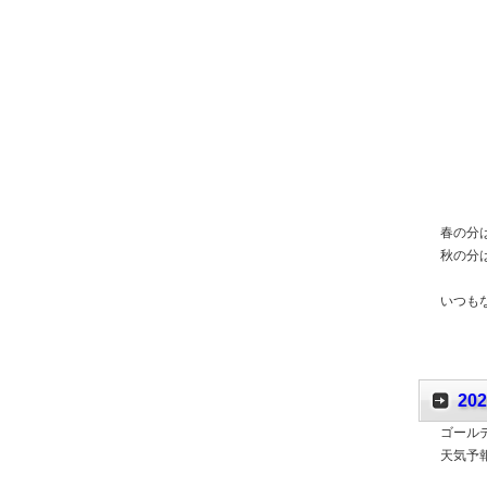
春の分
秋の分
いつも
2
ゴール
天気予