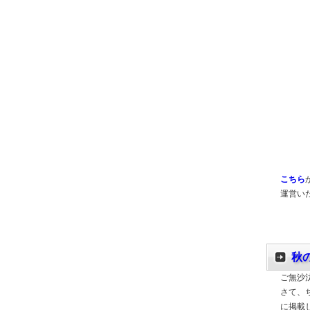
こちら
運営い
秋
ご無沙
さて、
に掲載