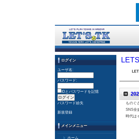
LE
ログイン
ユーザ名:
LE
パスワード:
IDとパスワードを記憶
20
パスワード紛失
ものぐ
SNS
新規登録
時代はイ
メインメニュー
ホーム