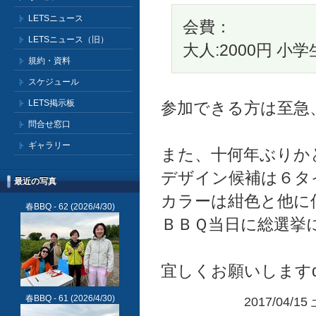
LETSニュース
会費：
LETSニュース（旧）
大人:2000円 小学
規約・資料
スケジュール
LETS掲示板
参加できる方は至急
問合せ窓口
ギャラリー
また、十何年ぶりか
デザイン候補は６タイ
最近の写真
カラーは紺色と他に何
春BBQ - 62
(2026/4/30)
ＢＢＱ当日に総選挙
宜しくお願いしますd=(
春BBQ - 61
(2026/4/30)
2017/04/1